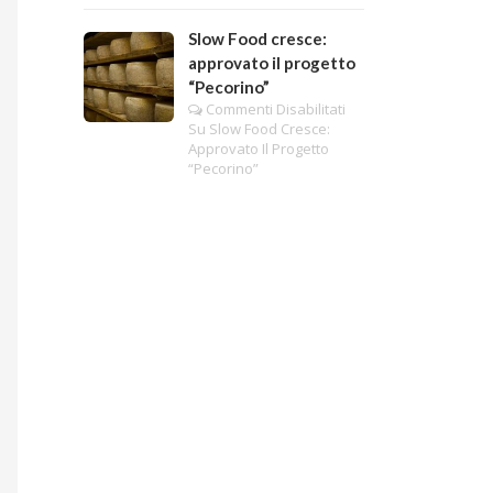
Slow Food cresce:
approvato il progetto
“Pecorino”
Commenti Disabilitati
Su Slow Food Cresce:
Approvato Il Progetto
“Pecorino”