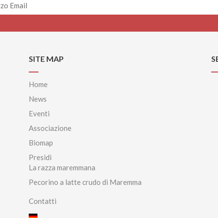
SITE MAP
S
Home
News
Eventi
Associazione
Biomap
Presidi
La razza maremmana
Pecorino a latte crudo di Maremma
Contatti