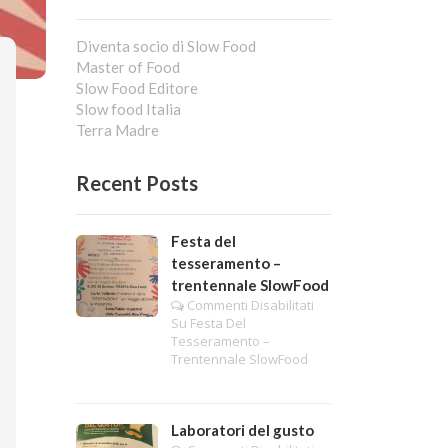
Diventa socio di Slow Food
Master of Food
Slow Food Editore
Slow food Italia
Terra Madre
Recent Posts
Festa del
tesseramento –
trentennale SlowFood
Commenti Disabilitati
Su Festa Del
Tesseramento –
Trentennale SlowFood
Laboratori del gusto