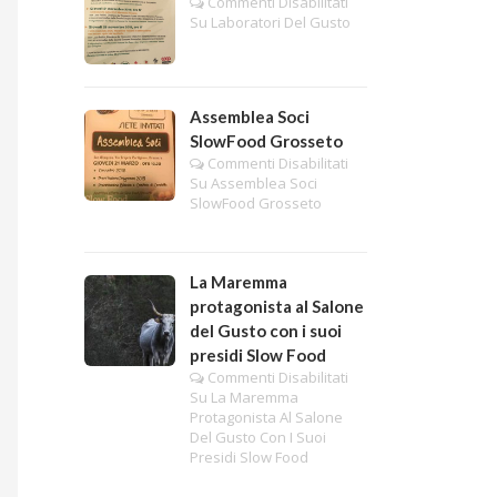
Commenti Disabilitati
Su Laboratori Del Gusto
Assemblea Soci
SlowFood Grosseto
Commenti Disabilitati
Su Assemblea Soci
SlowFood Grosseto
La Maremma
protagonista al Salone
del Gusto con i suoi
presidi Slow Food
Commenti Disabilitati
Su La Maremma
Protagonista Al Salone
Del Gusto Con I Suoi
Presidi Slow Food